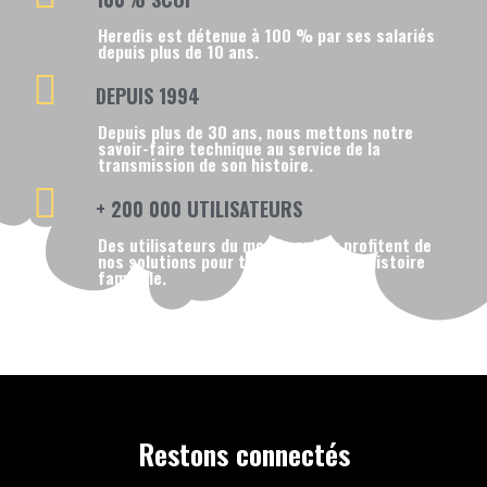
Heredis est détenue à 100 % par ses salariés
depuis plus de 10 ans.
DEPUIS 1994
Depuis plus de 30 ans, nous mettons notre
savoir-faire technique au service de la
transmission de son histoire.
+ 200 000 UTILISATEURS
Des utilisateurs du monde entier profitent de
nos solutions pour transmettre leur histoire
familiale.
Restons connectés