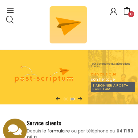
0
Pour transmettre aux générations
futures
bien plus que
son héritage !
S'ABONNER À POST-
SCRIPTUM
Service clients
Depuis
le formulaire
ou par téléphone au
04 11 93
08 11